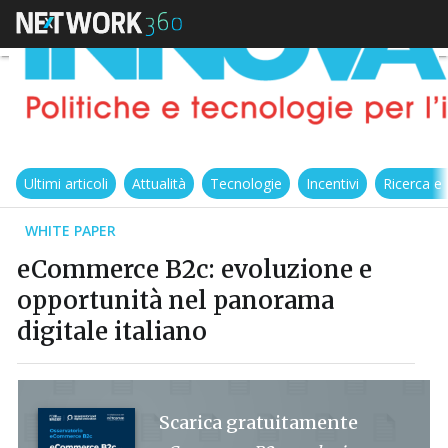
Ultimi articoli
Attualità
Tecnologie
Incentivi
Ricerca e
WHITE PAPER
eCommerce B2c: evoluzione e
opportunità nel panorama
digitale italiano
Scarica gratuitamente