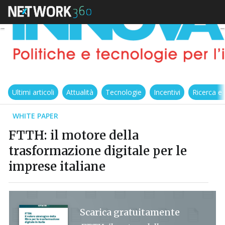
Ultimi articoli
Attualità
Tecnologie
Incentivi
Ricerca e
WHITE PAPER
FTTH: il motore della
trasformazione digitale per le
imprese italiane
Scarica gratuitamente