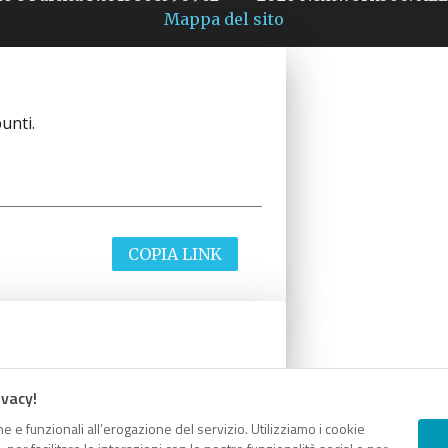
Mappa del sito
unti.
COPIA LINK
unti.
ivacy!
e e funzionali all’erogazione del servizio. Utilizziamo i cookie