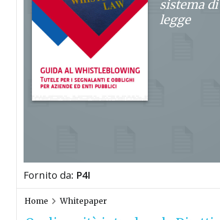
sistema di
legge
Fornito da:
P4I
Home
Whitepaper