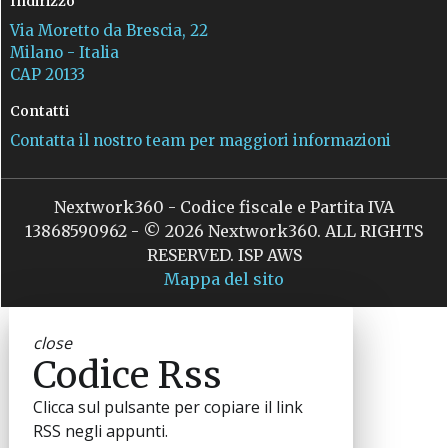
Indirizzo
Via Moretto da Brescia, 22
Milano - Italia
CAP 20133
Contatti
Contatta il nostro team per maggiori informazioni
Nextwork360 - Codice fiscale e Partita IVA
13868590962 - © 2026 Nextwork360. ALL RIGHTS
RESERVED. ISP AWS
Mappa del sito
close
Codice Rss
Clicca sul pulsante per copiare il link
RSS negli appunti.