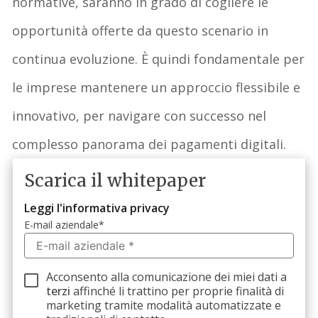
normative,
saranno
in
grado
di
cogliere
le
opportunità
offerte
da
questo
scenario in
continua
evoluzione
. È
quindi
fondamentale
per
le
imprese
mantenere
un
approccio
flessibile
e
innovativo
, per
navigare
con
successo
nel
complesso
panorama
dei
pagamenti
digitali
.
Scarica il whitepaper
Leggi l'informativa privacy
E-mail aziendale
*
Acconsento alla comunicazione dei miei dati a
terzi
affinché li trattino per proprie finalità di
marketing tramite modalità automatizzate e