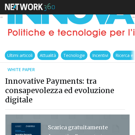
Ultimi articoli
Attualità
Tecnologie
Incentivi
Ricerca e
WHITE PAPER
Innovative Payments: tra
consapevolezza ed evoluzione
digitale
Scarica gratuitamente