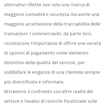
alternativi
riflette
non solo
una
ricerca
di
maggiore
comodità
e
sicurezza
ma
anche
una
maggiore
accettazione
della
tracciabilità
delle
transazioni
. I
commercianti
, da
parte
loro,
riconoscono
l’importanza
di
offrire
una
varietà
di
opzioni
di
pagamento
come
elemento
distintivo
della
qualità
del
servizio
, per
soddisfare
le
esigenze
di
una
clientela
sempre
più
diversificata
e
informata
.
Attraverso
il
confronto
con
altre
realtà
del
settore
e
l’analisi
di
ricerche
focalizzate
sulle