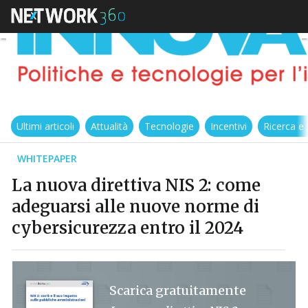
Ultimi articoli
Attualità
Tecnologie
Incentivi
Ricerca e
WHITEPAPER
La nuova direttiva NIS 2: come
adeguarsi alle nuove norme di
cybersicurezza entro il 2024
Scarica gratuitamente