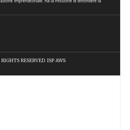
vazione Imprenditoriale. Ha la missione di diffondere la
LL RIGHTS RESERVED. ISP AWS