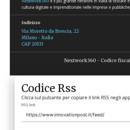
è il più grande network in Italia di testate
Nextwork360
cultura digitale e imprenditoriale nelle imprese e pubbliche
Indirizzo
Via Moretto da Brescia, 22
Milano - Italia
CAP 20133
Nextwork360 - Codice fisca
Codice Rss
Clicca sul pulsante per copiare il link RSS negli app
RSS link