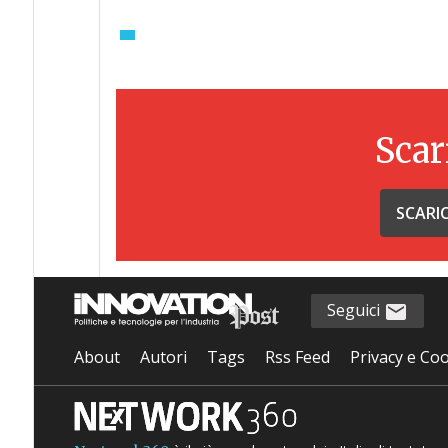
Scar
SCARI
Seguici
About
Autori
Tags
Rss Feed
Privacy e Coo