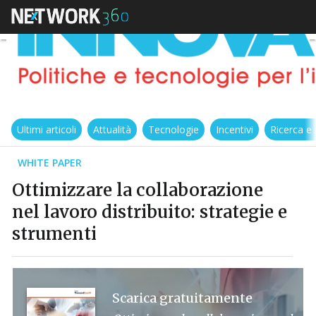
Ultimi articoli
Attualità
Tecnologie
Incentivi
Ricerca e
WHITE PAPER
Ottimizzare la collaborazione
nel lavoro distribuito: strategie e
strumenti
Scarica gratuitamente