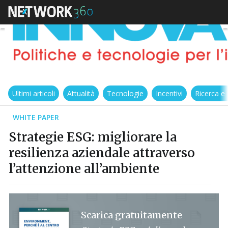
Ultimi articoli
Attualità
Tecnologie
Incentivi
Ricerca e
WHITE PAPER
Strategie ESG: migliorare la
resilienza aziendale attraverso
l’attenzione all’ambiente
Scarica gratuitamente