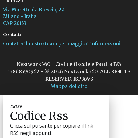
Indirizzo
Via Moretto da Brescia, 22
Milano - Italia
CAP 20133
Contatti
Contatta il nostro team per maggiori informazioni
Nextwork360 - Codice fiscale e Partita IVA
13868590962 - © 2026 Nextwork360. ALL RIGHTS
RESERVED. ISP AWS
Mappa del sito
close
Codice Rss
Clicca sul pulsante per copiare il link
RSS negli appunti.