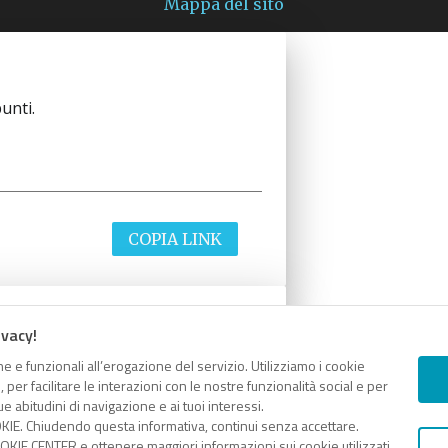
Mappa del sito
unti.
COPIA LINK
ivacy!
unti.
e e funzionali all’erogazione del servizio. Utilizziamo i cookie
er facilitare le interazioni con le nostre funzionalità social e per
e abitudini di navigazione e ai tuoi interessi.
KIE. Chiudendo questa informativa, continui senza accettare.
KIE CENTER e ottenere maggiori informazioni sui cookie utilizzati,