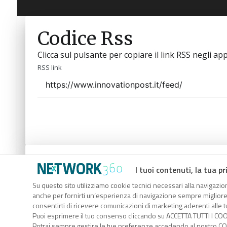
Codice Rss
Clicca sul pulsante per copiare il link RSS negli app
RSS link
Codice Rss
I tuoi contenuti, la tua pr
Clicca sul pulsante per copiare il link RSS negli app
Su questo sito utilizziamo cookie tecnici necessari alla navigazion
anche per fornirti un’esperienza di navigazione sempre migliore, p
RSS link
consentirti di ricevere comunicazioni di marketing aderenti alle tu
Puoi esprimere il tuo consenso cliccando su ACCETTA TUTTI I COO
Potrai sempre gestire le tue preferenze accedendo al nostro COO