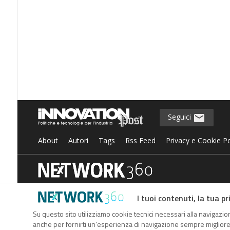
Seguici
About
Autori
Tags
Rss Feed
Privacy e Cookie Po
è il più grande network in Italia di testate
Nextwork360
I tuoi contenuti, la tua pr
cultura digitale e imprenditoriale nelle imprese e pubbliche
Su questo sito utilizziamo cookie tecnici necessari alla navigazion
anche per fornirti un’esperienza di navigazione sempre migliore, p
Indirizzo