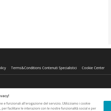
licy
Terms&Conditions Contenuti Specialistici
Cookie Center
 e portali B2B dedicati ai temi della Trasformazione Digitale e dell’Inno
ivacy!
 amministrazioni italiane.
e e funzionali all’erogazione del servizio. Utilizziamo i cookie
er facilitare le interazioni con le nostre funzionalità social e per
Contatti