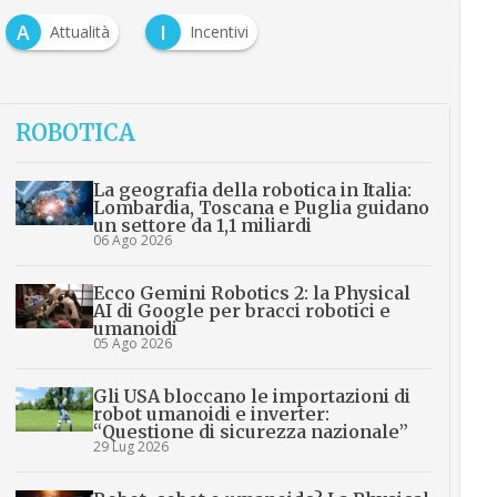
A
I
Attualità
Incentivi
ROBOTICA
La geografia della robotica in Italia:
Lombardia, Toscana e Puglia guidano
un settore da 1,1 miliardi
06 Ago 2026
Ecco Gemini Robotics 2: la Physical
AI di Google per bracci robotici e
umanoidi
05 Ago 2026
Gli USA bloccano le importazioni di
robot umanoidi e inverter:
“Questione di sicurezza nazionale”
29 Lug 2026