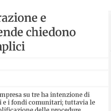
razione e
iende chiedono
plici
impresa su tre ha intenzione di
 e i fondi comunitari; tuttavia le
lificazione delle procedure