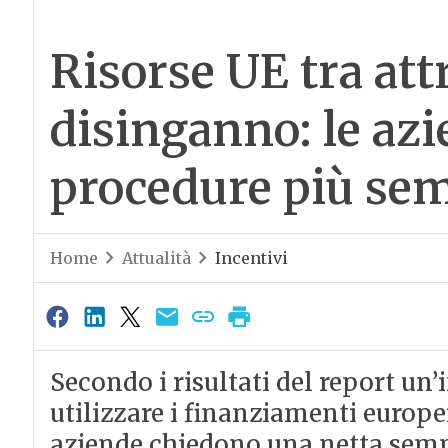
Risorse UE tra att
disinganno: le az
procedure più sem
Home
Attualità
Incentivi
Secondo i risultati del report un’
utilizzare i finanziamenti europei
aziende chiedono una netta semp