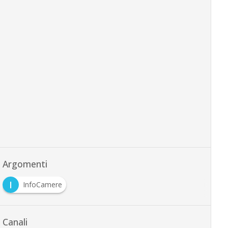
Argomenti
I
InfoCamere
Canali