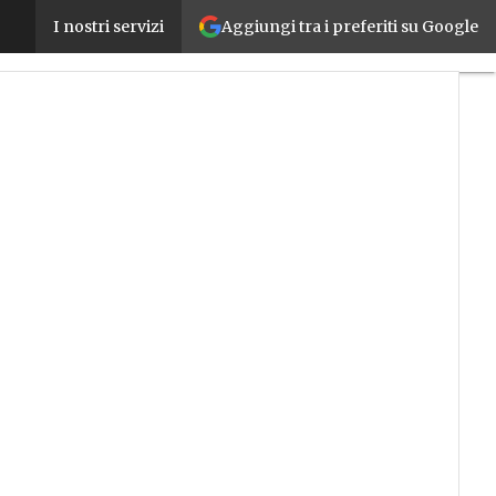
Aggiungi tra i preferiti su Google
Risorse UE tra attrazione e disinganno: le aziende
I nostri servizi