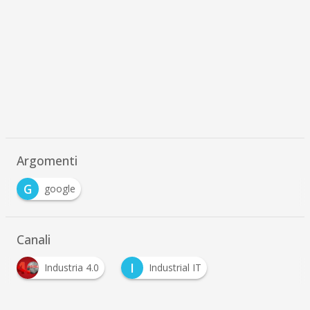
Argomenti
G
google
Canali
I
Industria 4.0
Industrial IT
…