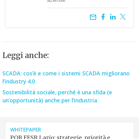
aziende.
email
Leggi anche:
SCADA: cos’è e come i sistemi SCADA migliorano
l’industry 4.0
Sostenibilità sociale, perché è una sfida (e
un’opportunità) anche per l’industria
WHITEPAPER
POR FESR Lazio: strategie, priorità e