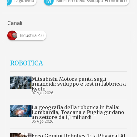
D
M
Digital360
Ministero dello Sviluppo Economico
Canali
Industria 4.0
ROBOTICA
Mitsubishi Motors punta sugli
umanoidi: sviluppo e test in fabbrica a
Kyoto
07 Ago 2026
La geografia della robotica in Italia:
Lombardia, Toscana e Puglia guidano
un settore da 1,1 miliardi
06 Ago 2026
Ecco Gemini Robotics 2: la Physical AI