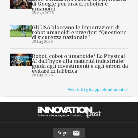
di Google per bracci robotici e
umanoidi
05 Ago 2026
Gli USA bloccano le importazioni di
robot umanoidi e inverter: “Questione
di sicurezza nazionale”
29 Lug 2026
Robot, cobot o umanoide? La Physical
AI dall’hype alla maturità industriale:
guida agli investimenti e agli errori da
evitare in fabbrica
28 Lug 2026
Vedi tutti gli approfondimenti >
Seguici