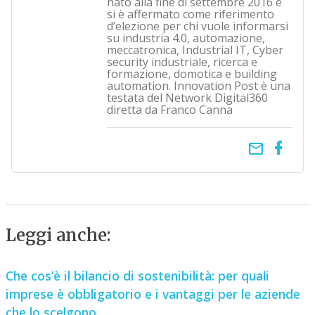
nato alla fine di settembre 2016 e
si è affermato come riferimento
d’elezione per chi vuole informarsi
su industria 4.0, automazione,
meccatronica, Industrial IT, Cyber
security industriale, ricerca e
formazione, domotica e building
automation. Innovation Post è una
testata del Network Digital360
diretta da Franco Canna
email
Leggi anche:
Che cos’è il bilancio di sostenibilità: per quali
imprese è obbligatorio e i vantaggi per le aziende
che lo scelgono