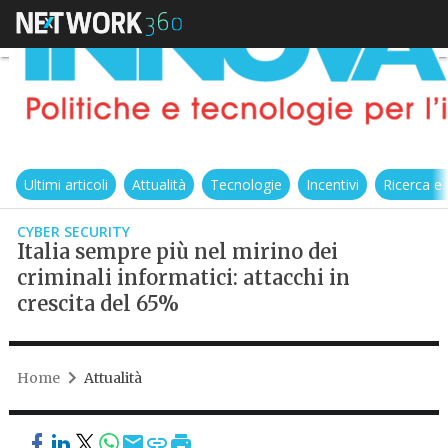
Ultimi articoli
Attualità
Tecnologie
Incentivi
Ricerca e
CYBER SECURITY
Italia sempre più nel mirino dei
criminali informatici: attacchi in
crescita del 65%
Home
Attualità