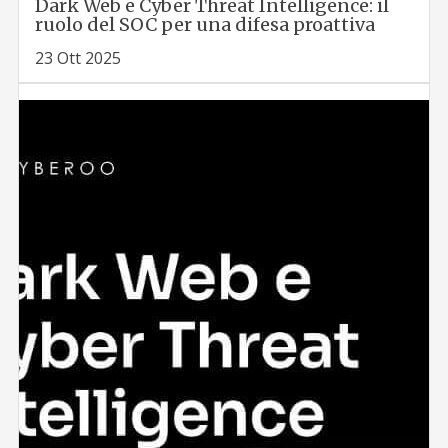
Dark Web e Cyber Threat Intelligence: il
ruolo del SOC per una difesa proattiva
23 Ott 2025