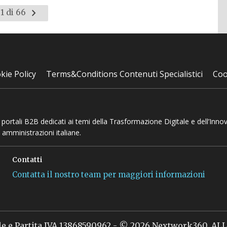
Pagina
1 di 66
successiva
kie Policy
Terms&Conditions Contenuti Specialistici
Coo
 e portali B2B dedicati ai temi della Trasformazione Digitale e dell’Inno
 amministrazioni italiane.
Contatti
Contatta il nostro team per maggiori informazioni
le e Partita IVA 13868590962 - © 2026 Nextwork360. A