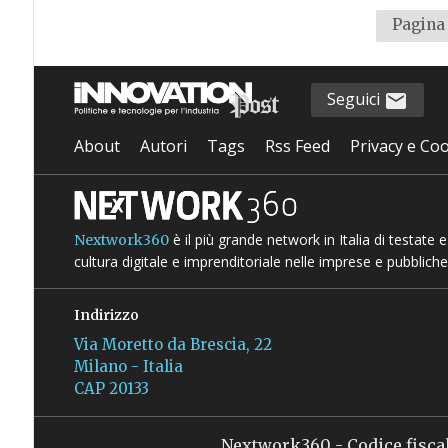
Pagina 
Seguici
About
Autori
Tags
Rss Feed
Privacy e Coo
è il più grande network in Italia di testate
Nextwork360
cultura digitale e imprenditoriale nelle imprese e pubbliche
Indirizzo
Via Moretto da Brescia, 22
Milano - Italia
CAP 20133
Nextwork360 - Codice fisca