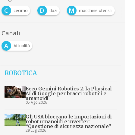
C
D
M
cecimo
dazi
macchine utensili
Canali
A
Attualità
ROBOTICA
Ecco Gemini Robotics 2: la Physical
AI di Google per bracci robotici e
umanoidi
05 Ago 2026
Gli USA bloccano le importazioni di
robot umanoidi e inverter:
“Questione di sicurezza nazionale”
29 Lug 2026