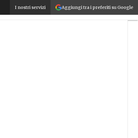
Aggiungi tra i preferiti su Google
L’allarme dell’industria europea delle macchine ute
I nostri servizi