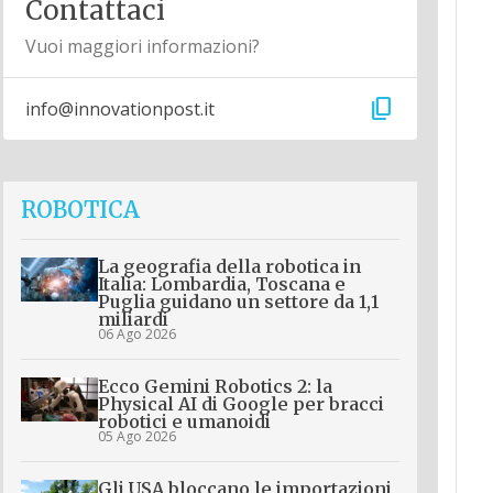
Contattaci
Vuoi maggiori informazioni?
content_copy
info@innovationpost.it
ROBOTICA
La geografia della robotica in
Italia: Lombardia, Toscana e
Puglia guidano un settore da 1,1
miliardi
06 Ago 2026
Ecco Gemini Robotics 2: la
Physical AI di Google per bracci
robotici e umanoidi
05 Ago 2026
Gli USA bloccano le importazioni