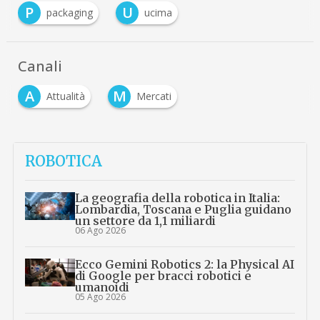
P
U
packaging
ucima
Canali
A
M
Attualità
Mercati
ROBOTICA
La geografia della robotica in Italia:
Lombardia, Toscana e Puglia guidano
un settore da 1,1 miliardi
06 Ago 2026
Ecco Gemini Robotics 2: la Physical AI
di Google per bracci robotici e
umanoidi
05 Ago 2026