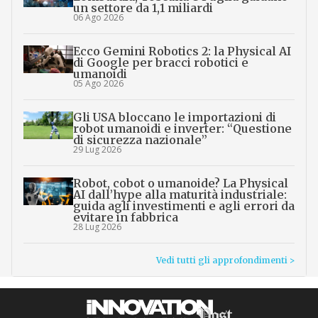
un settore da 1,1 miliardi
06 Ago 2026
Ecco Gemini Robotics 2: la Physical AI
di Google per bracci robotici e
umanoidi
05 Ago 2026
Gli USA bloccano le importazioni di
robot umanoidi e inverter: “Questione
di sicurezza nazionale”
29 Lug 2026
Robot, cobot o umanoide? La Physical
AI dall’hype alla maturità industriale:
guida agli investimenti e agli errori da
evitare in fabbrica
28 Lug 2026
Vedi tutti gli approfondimenti >