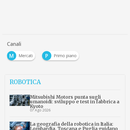
Canali
M
P
Mercati
Primo piano
ROBOTICA
Mitsubishi Motors punta sugli
umanoidi: sviluppo e test in fabbrica a
Kyoto
07 Ago 2026
La geografia della robotica in Italia:
Lombardia, Toscana e Puglia guidano