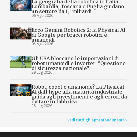
La geografia della robotica in Italia:
Lombardia, Toscana e Puglia guidano
un settore da 1,1 miliardi
06 Ago 2026
Ecco Gemini Robotics 2: la Physical AI
di Google per bracci robotici e
umanoidi
05 Ago 2026
Gli USA bloccano le importazioni di
robot umanoidi e inverter: “Questione
di sicurezza nazionale”
29 Lug 2026
Robot, cobot o umanoide? La Physical
AI dall’hype alla maturità industriale:
guida agli investimenti e agli errori da
evitare in fabbrica
28 Lug 2026
Vedi tutti gli approfondimenti >