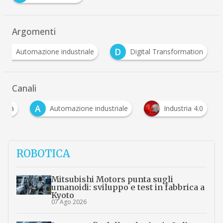
Argomenti
A
D
Automazione industriale
Digital Transformation
…
Canali
A
alità
Automazione industriale
Industria 4.0
ROBOTICA
Mitsubishi Motors punta sugli
umanoidi: sviluppo e test in fabbrica a
Kyoto
07 Ago 2026