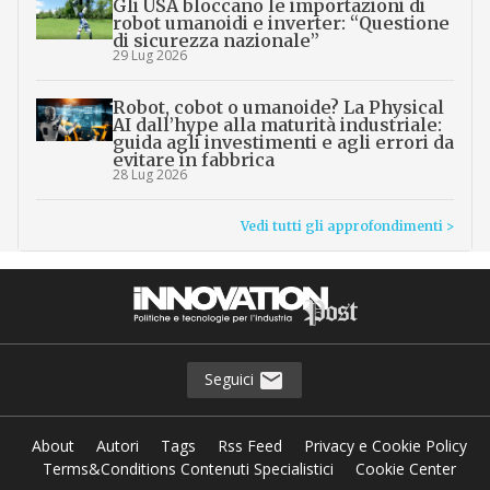
Gli USA bloccano le importazioni di
robot umanoidi e inverter: “Questione
di sicurezza nazionale”
29 Lug 2026
Robot, cobot o umanoide? La Physical
AI dall’hype alla maturità industriale:
guida agli investimenti e agli errori da
evitare in fabbrica
28 Lug 2026
Vedi tutti gli approfondimenti >
Seguici
About
Autori
Tags
Rss Feed
Privacy e Cookie Policy
Terms&Conditions Contenuti Specialistici
Cookie Center