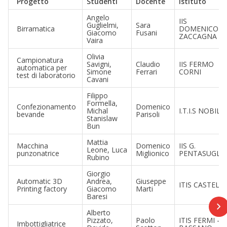
Progetto
Studenti
Docente
Istituto
Angelo
IIS
Guglielmi,
Sara
Birramatica
DOMENICO
Giacomo
Fusani
ZACCAGNA
Vaira
Olivia
Campionatura
Savigni,
Claudio
IIS FERMO
automatica per
Simone
Ferrari
CORNI
test di laboratorio
Cavani
Filippo
Formella,
Confezionamento
Domenico
Michal
I.T.I.S NOBILI
bevande
Parisoli
Stanislaw
Bun
Mattia
Macchina
Domenico
IIS G.
Leone, Luca
punzonatrice
Miglionico
PENTASUGLIA
Rubino
Giorgio
Automatic 3D
Andrea,
Giuseppe
ITIS CASTELLI
Printing factory
Giacomo
Marti
Baresi
Alberto
Pizzato,
Paolo
ITIS FERMI –
Imbottigliatrice