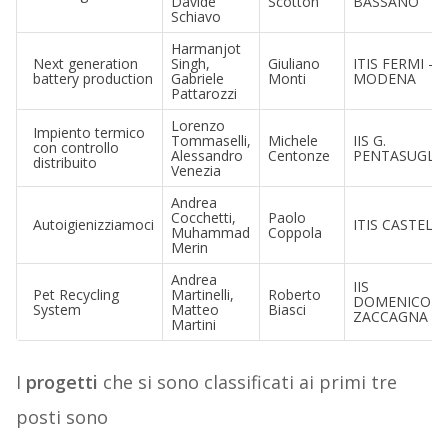
Davide
Scotton
BASSANO
Schiavo
Harmanjot
Next generation
Singh,
Giuliano
ITIS FERMI –
battery production
Gabriele
Monti
MODENA
Pattarozzi
Lorenzo
Impiento termico
Tommaselli,
Michele
IIS G.
con controllo
Alessandro
Centonze
PENTASUGLIA
distribuito
Venezia
Andrea
Cocchetti,
Paolo
Autoigienizziamoci
ITIS CASTELLI
Muhammad
Coppola
Merin
Andrea
IIS
Pet Recycling
Martinelli,
Roberto
DOMENICO
System
Matteo
Biasci
ZACCAGNA
Martini
I
progetti
che si sono classificati ai primi tre
posti sono