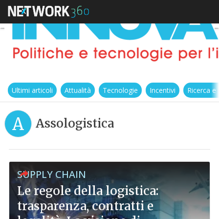
Ultimi articoli
Attualità
Tecnologie
Incentivi
Ricerca e
A
Assologistica
SUPPLY CHAIN
Le regole della logistica:
trasparenza, contratti e