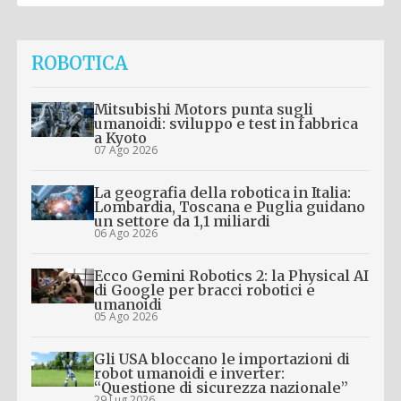
ROBOTICA
Mitsubishi Motors punta sugli
umanoidi: sviluppo e test in fabbrica
a Kyoto
07 Ago 2026
La geografia della robotica in Italia:
Lombardia, Toscana e Puglia guidano
un settore da 1,1 miliardi
06 Ago 2026
Ecco Gemini Robotics 2: la Physical AI
di Google per bracci robotici e
umanoidi
05 Ago 2026
Gli USA bloccano le importazioni di
robot umanoidi e inverter:
“Questione di sicurezza nazionale”
29 Lug 2026