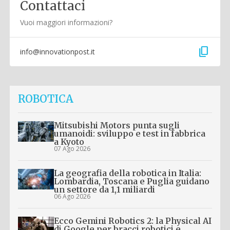
Contattaci
Vuoi maggiori informazioni?
content_copy
info@innovationpost.it
ROBOTICA
Mitsubishi Motors punta sugli
umanoidi: sviluppo e test in fabbrica
a Kyoto
07 Ago 2026
La geografia della robotica in Italia:
Lombardia, Toscana e Puglia guidano
un settore da 1,1 miliardi
06 Ago 2026
Ecco Gemini Robotics 2: la Physical AI
di Google per bracci robotici e