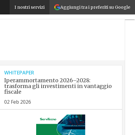
Il MES per l’industria 4.0: perché fa la differenza e
Aggiungi tra i preferiti su Google
I nostri servizi
WHITEPAPER
Iperammortamento 2026–2028:
trasforma gli investimenti in vantaggio
fiscale
02 Feb 2026