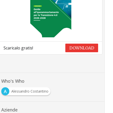
Scaricalo gratis!
DOWNLOAD
Who's Who
A
Alessandro Costantino
Aziende