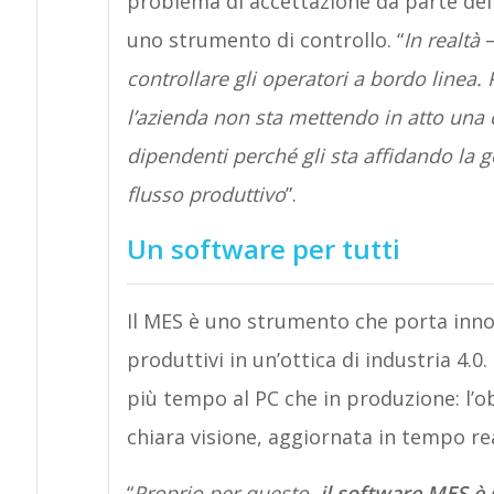
problema di accettazione da parte dei
uno strumento di controllo. “
In realtà
–
controllare gli operatori a bordo linea.
l’azienda non sta mettendo in atto una c
dipendenti perché gli sta affidando la g
flusso produttivo
”.
Un software per tutti
Il MES è uno strumento che porta innov
produttivi in un’ottica di industria 4.
più tempo al PC che in produzione: l’o
chiara visione, aggiornata in tempo rea
“
Proprio per questo,
il software MES è 