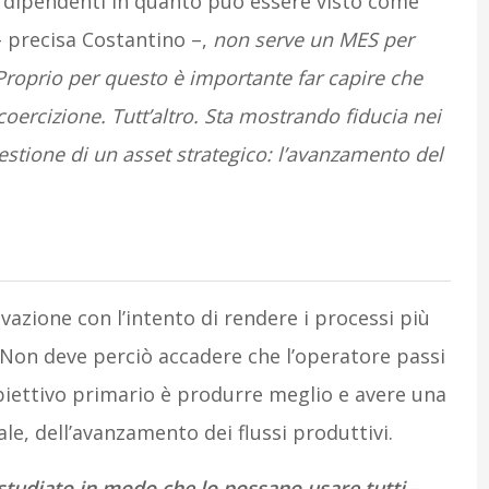
 dipendenti in quanto può essere visto come
 precisa Costantino –,
non serve un MES per
 Proprio per questo è importante far capire che
oercizione. Tutt’altro. Sta mostrando fiducia nei
estione di un asset strategico: l’avanzamento del
azione con l’intento di rendere i processi più
0. Non deve perciò accadere che l’operatore passi
biettivo primario è produrre meglio e avere una
le, dell’avanzamento dei flussi produttivi.
studiato in modo che lo possano usare tutti
–