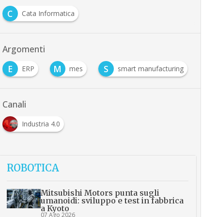
C
Cata Informatica
Argomenti
E
M
S
ERP
mes
smart manufacturing
Canali
Industria 4.0
ROBOTICA
Mitsubishi Motors punta sugli
umanoidi: sviluppo e test in fabbrica
a Kyoto
07 Ago 2026