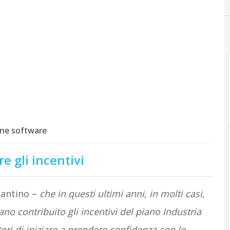
one software
e gli incentivi
tantino –
che in questi ultimi anni, in molti casi,
ano contribuito gli incentivi del piano Industria
ri di iniziare a prendere confidenza con le