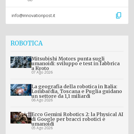
content_copy
info@innovationpost.it
ROBOTICA
Mitsubishi Motors punta sugli
umanoidi: sviluppo e test in fabbrica
a Kyoto
07 Ago 2026
La geografia della robotica in Italia:
Lombardia, Toscana e Puglia guidano
un settore da 1,1 miliardi
06 Ago 2026
Ecco Gemini Robotics 2: la Physical AI
di Google per bracci robotici e
umanoidi
05 Ago 2026