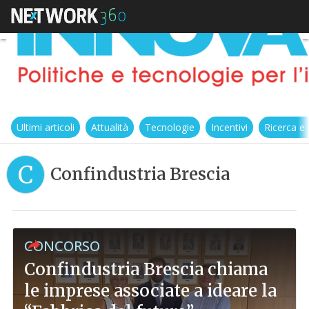
Ultimi articoli
Attualità
Tecnologie
Incentivi
Ricerca e
C
Confindustria Brescia
CONCORSO
Confindustria Brescia chiama
le imprese associate a ideare la