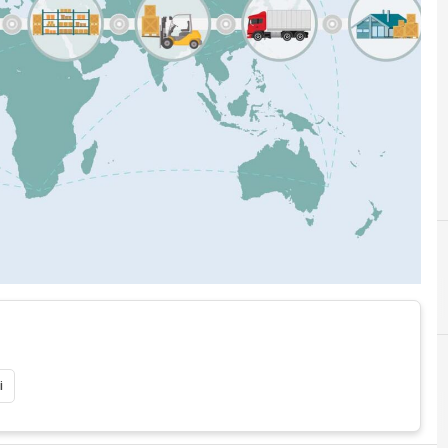
C
Confindustria Brescia
i
D
Digital Transfo