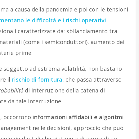
ima a causa della pandemia e poi con le tensioni
mentano le difficoltà e i rischi operativi
zionali caratterizzate da: sbilanciamento tra
materiali (come i semiconduttori), aumento dei
aterie prime.
 soggetto ad estrema volatilità, non bastano
re il
rischio di fornitura
,
che passa attraverso
obabilità
di interruzione della catena di
te da tale interruzione.
ss, occorrono
informazioni affidabili e algoritmi
management nelle decisioni, approccio che può
cnologie digitali che aiutano a disporre di un