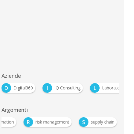
Aziende
D
I
L
Digital360
IQ Consulting
Laboratorio RIS
Argomenti
R
S
rmation
risk management
supply chain