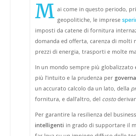
M
ai come in questo periodo, pr
geopolitiche, le imprese
speri
imposti da catene di fornitura interna
domanda ed offerta, carenza di molti 
prezzi di energia, trasporti e molte m
In un mondo sempre più globalizzato e
più l’intuito e la prudenza per
governa
un accurato calcolo da un lato, della
pr
fornitura, e dall’altro, del
costo
derivan
Per garantire la resilienza del busine
intelligenti
in grado di supportare il 
far leva su un impiego diffuso delle te