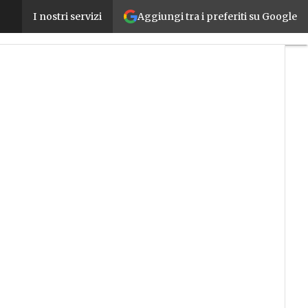
Aggiungi tra i preferiti su Google
RISE, conoscere il rischio di fornitura per anticipar
I nostri servizi