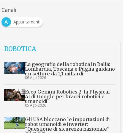
Canali
A
Appuntamenti
ROBOTICA
La geografia della robotica in Italia:
Lombardia, Toscana e Puglia guidano
un settore da 1,1 miliardi
06 Ago 2026
Ecco Gemini Robotics 2: la Physical
AI di Google per bracci robotici e
umanoidi
05 Ago 2026
Gli USA bloccano le importazioni di
robot umanoidi e inverter:
“Questione di sicurezza nazionale”
29 Lug 2026