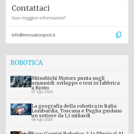
Contattaci
Vuoi maggiori informazioni?
content_copy
info@innovationpost.it
ROBOTICA
Mitsubishi Motors punta sugli
umanoidi: sviluppo e test in fabbrica
a Kyoto
07 Ago 2026
La geografia della robotica in Italia:
Lombardia, Toscana e Puglia guidano
un settore da 1,1 miliardi
06 Ago 2026
Ecco Gemini Robotics 2: la Physical AI