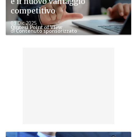
è il nuovo vantaggio
competitivo
03 Dic 2025
Qintesi
Point of View
di
Contenuto sponsorizzato