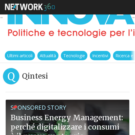
Ultimi articoli
Attualità
Tecnologie
Incentivi
Ricerca e
Q
Qintesi
SPONSORED STORY
Business Energy Management:
perché digitalizzare i consumi