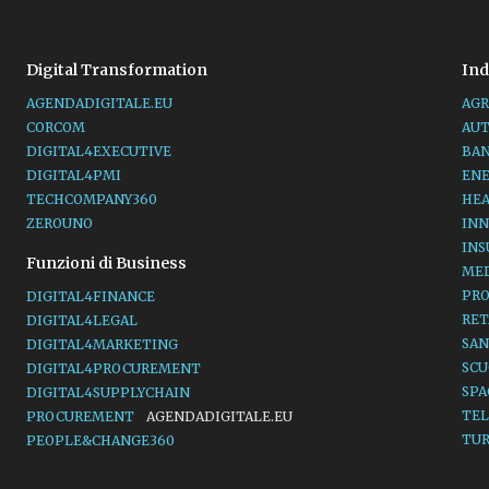
Digital Transformation
Ind
AGENDADIGITALE.EU
AGR
CORCOM
AU
DIGITAL4EXECUTIVE
BA
DIGITAL4PMI
EN
TECHCOMPANY360
HE
ZEROUNO
INN
IN
Funzioni di Business
ME
PR
DIGITAL4FINANCE
RET
DIGITAL4LEGAL
SAN
DIGITAL4MARKETING
SC
DIGITAL4PROCUREMENT
SP
DIGITAL4SUPPLYCHAIN
TE
PROCUREMENT
AGENDADIGITALE.EU
TU
PEOPLE&CHANGE360