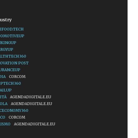
ustry
IFOOD.TECH
TOMOTIVEUP
NKINGUP
ERGYUP
ALTHTECH360
OVATION POST
SURANCEUP
DIA
CORCOM
OPTECH360
AILUP
ITÀ
AGENDADIGITALE.EU
UOLA
AGENDADIGITALE.EU
ACECONOMY360
LCO
CORCOM
RISMO
AGENDADIGITALE.EU