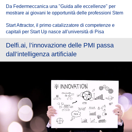
Da Federmeccanica una "Guida alle eccellenze" per
mostrare ai giovani le opportunità delle professioni Stem
Start Attractor, il primo catalizzatore di competenze e
capitali per Start Up nasce all'università di Pisa
Delfi.ai, l’innovazione delle PMI passa
dall’intelligenza artificiale