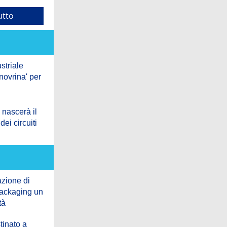
utto
striale
ovrina' per
 nascerà il
dei circuiti
azione di
 packaging un
tà
stinato a