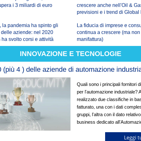
supera i 3 miliardi di euro
crescere anche nell'Oil & Gas
previsioni e i trend di Global
 la pandemia ha spinto gli
La fiducia di imprese e cons
 delle aziende: nel 2020
continua a crescere (ma non 
ha svolto corsi e attività
manifattura)
INNOVAZIONE E TECNOLOGIE
 (più 4 ) delle aziende di automazione industri
Quali sono i principali fornitori d
per l'automazione industriale?
realizzato due classifiche in ba
fatturato, una con
i dati comples
gruppi, l'altra con il dato relativo
business dedicato all'Automazi
Leggi t