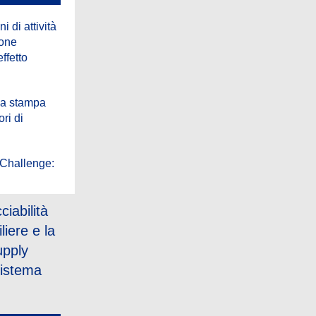
 di attività
ione
effetto
la stampa
ori di
 Challenge:
iabilità
liere e la
upply
sistema