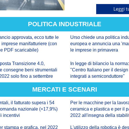
Leggi t
POLITICA INDUSTRIALE
ancio approvata, ecco tutte le
Urso chiede una politica indu
e imprese manifatturiere (con
europea e annuncia una 'man
li e PDF scaricabile)
le imprese in primavera
posta Transizione 4.0,
In legge di bilancio la norma:
le consegne beni strumentali
"Centro Italiano per il design 
 2022 solo fino a settembre
integrati a semiconduttore"
MERCATI E SCENARI
ali, il fatturato supera i 54
Per le macchine per la lavor
a domanda nazionale (+17,9%)
ceramica e plastica e per il
i incentivi
2022 all'insegna della stabili
r stampa e grafica, nel 2022
L'utilizzo della robotica è de