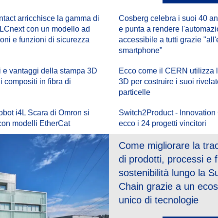
tact arricchisce la gamma di
Cosberg celebra i suoi 40 anni
 PLCnext con un modello ad
e punta a rendere l'automaz
ioni e funzioni di sicurezza
accessibile a tutti grazie "all'
smartphone"
i e vantaggi della stampa 3D
Ecco come il CERN utilizza 
i compositi in fibra di
3D per costruire i suoi rivelat
particelle
robot i4L Scara di Omron si
Switch2Product - Innovation
 con modelli EtherCat
ecco i 24 progetti vincitori
Come migliorare la tracc
di prodotti, processi e fi
sostenibilità lungo la S
Chain grazie a un eco
unico di tecnologie