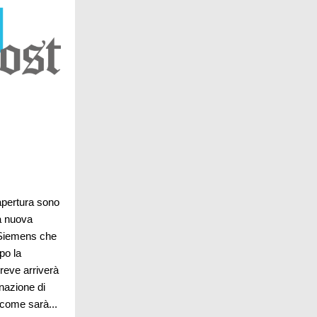
apertura sono
la nuova
i Siemens che
po la
breve arriverà
inazione di
 come sarà...