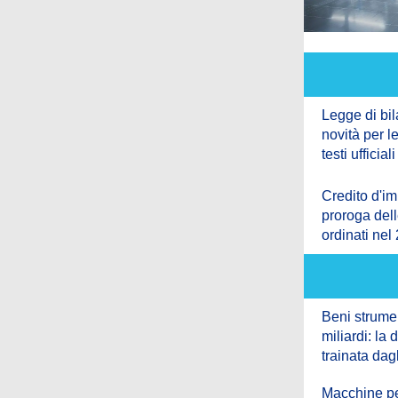
Legge di bil
novità per l
testi ufficia
Credito d'im
proroga del
ordinati nel
Beni strument
miliardi: l
trainata dagl
Macchine pe