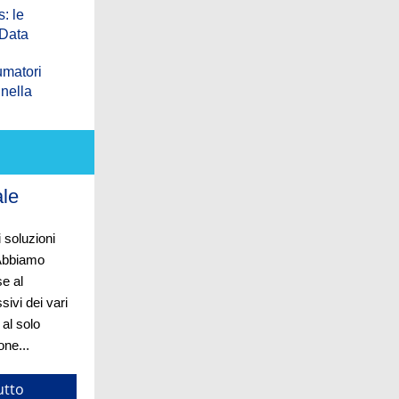
: le
 Data
umatori
nella
ale
i soluzioni
 Abbiamo
se al
sivi dei vari
 al solo
one...
utto