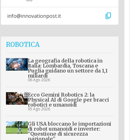
content_copy
info@innovationpost.it
ROBOTICA
La geografia della robotica in
Italia: Lombardia, Toscana e
Puglia guidano un settore da 1,1
miliardi
06 Ago 2026
Ecco Gemini Robotics 2: la
Physical AI di Google per bracci
robotici e umanoidi
05 Ago 2026
Gli USA bloccano le importazioni
di robot umanoidi e inverter:
“Questione di sicurezza
nazionale”