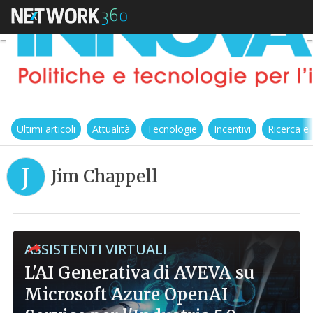
Ultimi articoli
Attualità
Tecnologie
Incentivi
Ricerca e
J
Jim Chappell
ASSISTENTI VIRTUALI
L'AI Generativa di AVEVA su
Microsoft Azure OpenAI