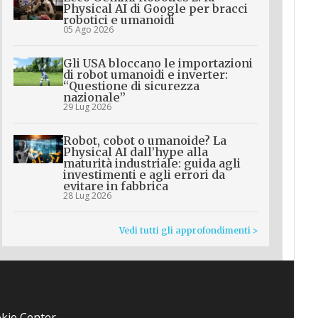
Physical AI di Google per bracci
robotici e umanoidi
05 Ago 2026
Gli USA bloccano le importazioni
di robot umanoidi e inverter:
“Questione di sicurezza
nazionale”
29 Lug 2026
Robot, cobot o umanoide? La
Physical AI dall’hype alla
maturità industriale: guida agli
investimenti e agli errori da
evitare in fabbrica
28 Lug 2026
Vedi tutti gli approfondimenti >
kie Center