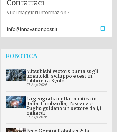
Contattaci
Vuoi maggiori informazioni?
content_copy
info@innovationpost.it
ROBOTICA
Mitsubishi Motors punta sugli
umanoidi: sviluppo e test in
fabbrica a Kyoto
07 Ago 2026
La geografia della robotica in
Italia: Lombardia, Toscana e
Puglia guidano un settore da 1,1
miliardi
06 Ago 2026
Ecco Gemini Robotics 2: la