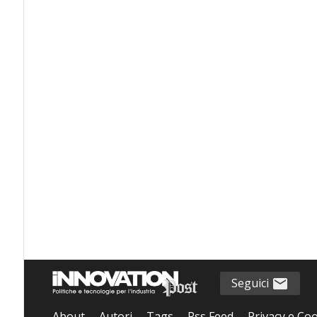
Seguici
About
Autori
Tags
Rss Feed
Privacy e Coo