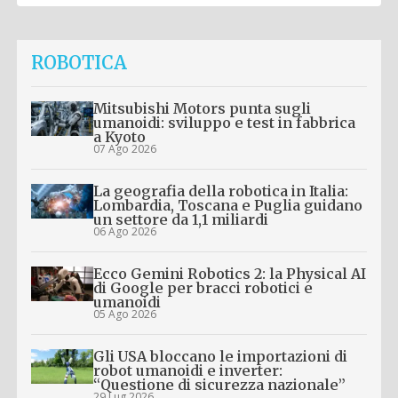
ROBOTICA
Mitsubishi Motors punta sugli
umanoidi: sviluppo e test in fabbrica
a Kyoto
07 Ago 2026
La geografia della robotica in Italia:
Lombardia, Toscana e Puglia guidano
un settore da 1,1 miliardi
06 Ago 2026
Ecco Gemini Robotics 2: la Physical AI
di Google per bracci robotici e
umanoidi
05 Ago 2026
Gli USA bloccano le importazioni di
robot umanoidi e inverter:
“Questione di sicurezza nazionale”
29 Lug 2026