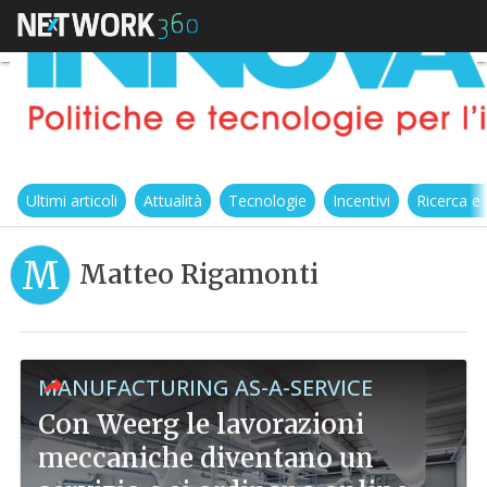
Ultimi articoli
Attualità
Tecnologie
Incentivi
Ricerca e
M
Matteo Rigamonti
MANUFACTURING AS-A-SERVICE
Con Weerg le lavorazioni
meccaniche diventano un