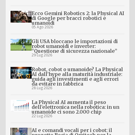
Ecco Gemini Robotics 2: la Physical AI
di Google per bracci robotici e
umanoidi
05 Ago 2026
Gli USA bloccano le importazioni di
robot umanoidi e inverter:
“Questione di sicurezza nazionale”
29 Lug 2026
Robot, cobot o umanoide? La Physical
AI dall’hype alla maturità industriale:
guida agli investimenti e agli errori
da evitare in fabbrica
28 Lug 2026
La Physical AI aumenta il peso
dell’elettronica nella robotica: in un
umanoide ci sono 2.000 chip
22 Lug 2026
AI e comandi vocali per i cobot: il
progetto Bocia di Omitech per la