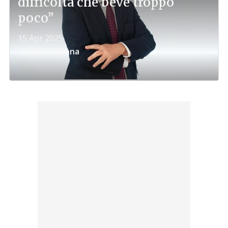
difficoltà che beve troppo
poco”
15 Apr 2025
di
Franco Canna