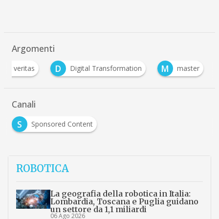
Argomenti
D
M
eau veritas
Digital Transformation
master
Canali
S
Sponsored Content
ROBOTICA
La geografia della robotica in Italia:
Lombardia, Toscana e Puglia guidano
un settore da 1,1 miliardi
06 Ago 2026