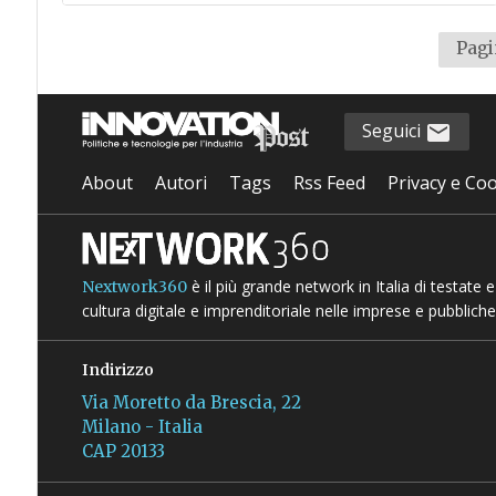
Pagi
Seguici
About
Autori
Tags
Rss Feed
Privacy e Coo
è il più grande network in Italia di testate
Nextwork360
cultura digitale e imprenditoriale nelle imprese e pubbliche
Indirizzo
Via Moretto da Brescia, 22
Milano - Italia
CAP 20133