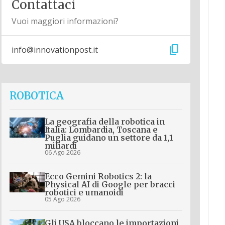
Contattaci
Vuoi maggiori informazioni?
content_copy
info@innovationpost.it
ROBOTICA
La geografia della robotica in
Italia: Lombardia, Toscana e
Puglia guidano un settore da 1,1
miliardi
06 Ago 2026
Ecco Gemini Robotics 2: la
Physical AI di Google per bracci
robotici e umanoidi
05 Ago 2026
Gli USA bloccano le importazioni