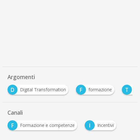
Argomenti
F
T
ormation
formazione
transizione ecologica
Canali
F
I
Formazione e competenze
Incentivi