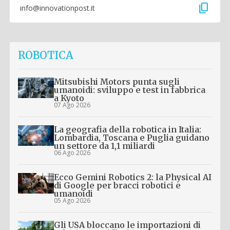
content_copy
info@innovationpost.it
ROBOTICA
Mitsubishi Motors punta sugli
umanoidi: sviluppo e test in fabbrica
a Kyoto
07 Ago 2026
La geografia della robotica in Italia:
Lombardia, Toscana e Puglia guidano
un settore da 1,1 miliardi
06 Ago 2026
Ecco Gemini Robotics 2: la Physical AI
di Google per bracci robotici e
umanoidi
05 Ago 2026
Gli USA bloccano le importazioni di