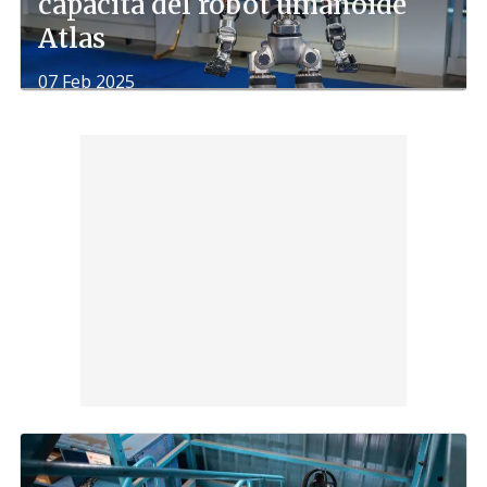
capacità del robot umanoide
Atlas
07 Feb 2025
di
Franco Canna