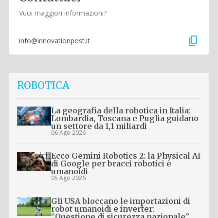
Vuoi maggiori informazioni?
content_copy
info@innovationpost.it
ROBOTICA
La geografia della robotica in Italia:
Lombardia, Toscana e Puglia guidano
un settore da 1,1 miliardi
06 Ago 2026
Ecco Gemini Robotics 2: la Physical AI
di Google per bracci robotici e
umanoidi
05 Ago 2026
Gli USA bloccano le importazioni di
robot umanoidi e inverter:
“Questione di sicurezza nazionale”