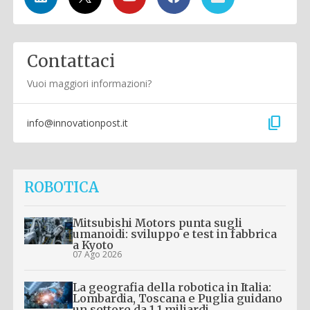
Contattaci
Vuoi maggiori informazioni?
content_copy
info@innovationpost.it
ROBOTICA
Mitsubishi Motors punta sugli
umanoidi: sviluppo e test in fabbrica
a Kyoto
07 Ago 2026
La geografia della robotica in Italia:
Lombardia, Toscana e Puglia guidano
un settore da 1,1 miliardi