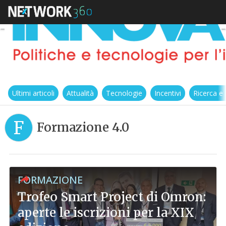
Ultimi articoli
Attualità
Tecnologie
Incentivi
Ricerca e
F
Formazione 4.0
FORMAZIONE
Trofeo Smart Project di Omron:
aperte le iscrizioni per la XIX