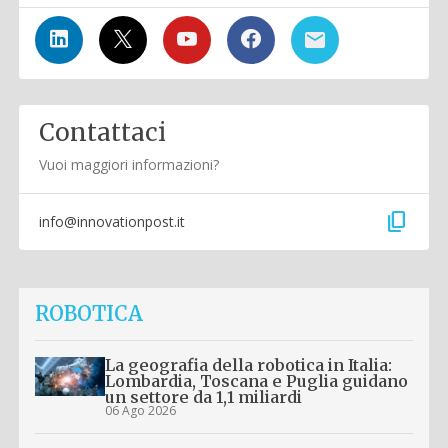
Contattaci
Vuoi maggiori informazioni?
content_copy
info@innovationpost.it
ROBOTICA
La geografia della robotica in Italia:
Lombardia, Toscana e Puglia guidano
un settore da 1,1 miliardi
06 Ago 2026