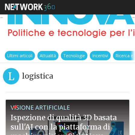
Ultimi articoli
Attualità
Tecnologie
Incentivi
Ricerca e
L
logistica
VISIONE ARTIFICIALE
Ispezione di qualità 3D basata
sull'AI con la piattaforma di