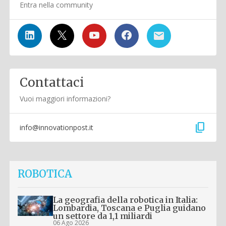
Entra nella community
Contattaci
Vuoi maggiori informazioni?
content_copy
info@innovationpost.it
ROBOTICA
La geografia della robotica in Italia:
Lombardia, Toscana e Puglia guidano
un settore da 1,1 miliardi
06 Ago 2026