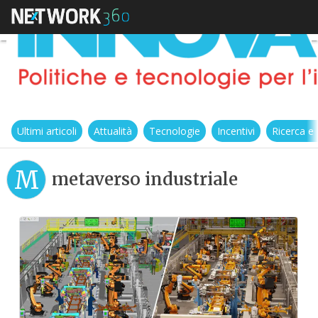
Ultimi articoli
Attualità
Tecnologie
Incentivi
Ricerca e
M
metaverso industriale