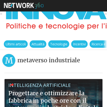
Ultimi articoli
Attualità
Tecnologie
Incentivi
Ricerca e
M
metaverso industriale
INTELLIGENZA ARTIFICIALE
Progettare e ottimizzare la
fabbrica in poche ore con il