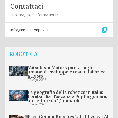
Contattaci
Vuoi maggiori informazioni?
content_copy
info@innovationpost.it
ROBOTICA
Mitsubishi Motors punta sugli
umanoidi: sviluppo e test in fabbrica
a Kyoto
07 Ago 2026
La geografia della robotica in Italia:
Lombardia, Toscana e Puglia guidano
un settore da 1,1 miliardi
06 Ago 2026
Ecco Gemini Robotics 2: la Physical AI