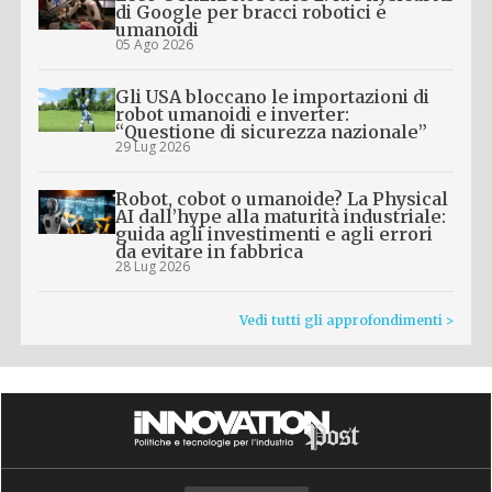
di Google per bracci robotici e
umanoidi
05 Ago 2026
Gli USA bloccano le importazioni di
robot umanoidi e inverter:
“Questione di sicurezza nazionale”
29 Lug 2026
Robot, cobot o umanoide? La Physical
AI dall’hype alla maturità industriale:
guida agli investimenti e agli errori
da evitare in fabbrica
28 Lug 2026
Vedi tutti gli approfondimenti >