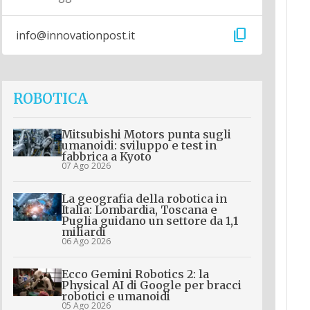
content_copy
info@innovationpost.it
ROBOTICA
Mitsubishi Motors punta sugli
umanoidi: sviluppo e test in
fabbrica a Kyoto
07 Ago 2026
La geografia della robotica in
Italia: Lombardia, Toscana e
Puglia guidano un settore da 1,1
miliardi
06 Ago 2026
Ecco Gemini Robotics 2: la
Physical AI di Google per bracci
robotici e umanoidi
05 Ago 2026