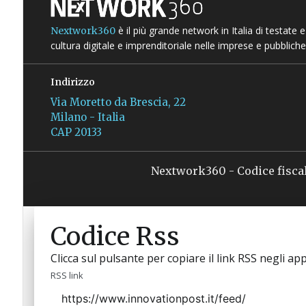
è il più grande network in Italia di testate
Nextwork360
cultura digitale e imprenditoriale nelle imprese e pubbliche
Indirizzo
Via Moretto da Brescia, 22
Milano - Italia
CAP 20133
Nextwork360 - Codice fisca
Codice Rss
Clicca sul pulsante per copiare il link RSS negli app
RSS link