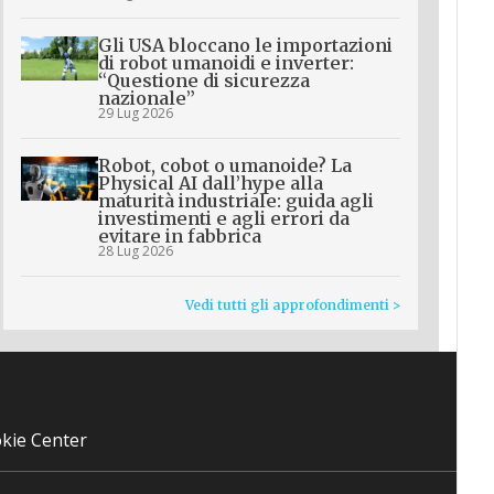
Gli USA bloccano le importazioni
di robot umanoidi e inverter:
“Questione di sicurezza
nazionale”
29 Lug 2026
Robot, cobot o umanoide? La
Physical AI dall’hype alla
maturità industriale: guida agli
investimenti e agli errori da
evitare in fabbrica
28 Lug 2026
Vedi tutti gli approfondimenti >
kie Center